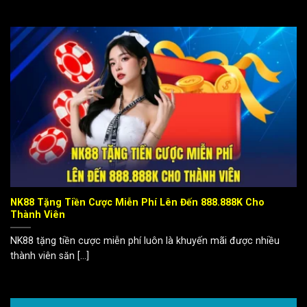
NK88 Tặng Tiền Cược Miễn Phí Lên Đến 888.888K Cho
Thành Viên
NK88 tặng tiền cược miễn phí luôn là khuyến mãi được nhiều
thành viên săn [...]