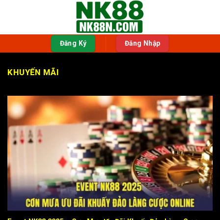
Chuyển
đến
nội
Đăng Ký
Đăng Nhập
dung
KHUYẾN MÃI