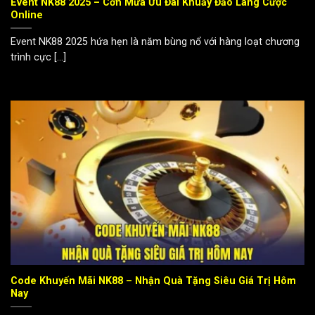
Event NK88 2025 – Cơn Mưa Ưu Đãi Khuấy Đảo Làng Cược
Online
Event NK88 2025 hứa hẹn là năm bùng nổ với hàng loạt chương
trình cực [...]
Code Khuyến Mãi NK88 – Nhận Quà Tặng Siêu Giá Trị Hôm
Nay