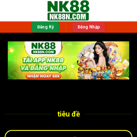
Chuyển
đến
nội
Đăng Ký
Đăng Nhập
dung
tiêu đề