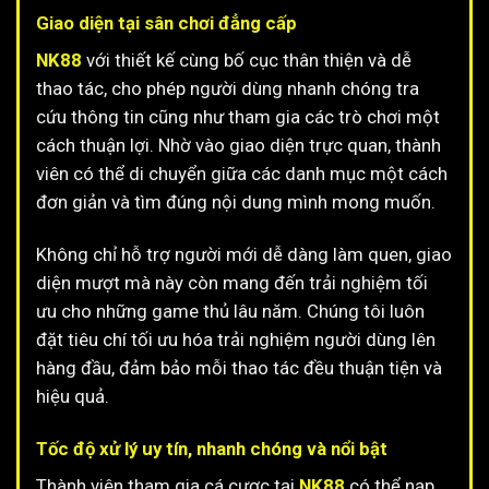
Giao diện tại sân chơi đẳng cấp
NK88
với thiết kế cùng bố cục thân thiện và dễ
thao tác, cho phép người dùng nhanh chóng tra
cứu thông tin cũng như tham gia các trò chơi một
cách thuận lợi. Nhờ vào giao diện trực quan, thành
viên có thể di chuyển giữa các danh mục một cách
đơn giản và tìm đúng nội dung mình mong muốn.
Không chỉ hỗ trợ người mới dễ dàng làm quen, giao
diện mượt mà này còn mang đến trải nghiệm tối
ưu cho những game thủ lâu năm. Chúng tôi luôn
đặt tiêu chí tối ưu hóa trải nghiệm người dùng lên
hàng đầu, đảm bảo mỗi thao tác đều thuận tiện và
hiệu quả.
Tốc độ xử lý uy tín, nhanh chóng và nổi bật
Thành viên tham gia cá cược tại
NK88
có thể nạp