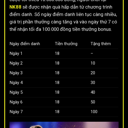
NK88
sẽ được nhận quà hấp dẫn từ chương trình
điểm danh. Số ngày điểm danh liên tục càng nhiều,
giá trị phần thưởng càng tăng và vào ngày thứ 7 có
thể nhận tối đa 100.000 đồng tiền thưởng bonus.
Ngày điểm danh
Tiền thưởng
Tặng thêm
Ngày 1
18
–
Ngày 2
18
10
Ngày 3
18
20
Ngày 4
18
30
Ngày 5
18
40
Ngày 6
18
50
Ngày 7
18
100