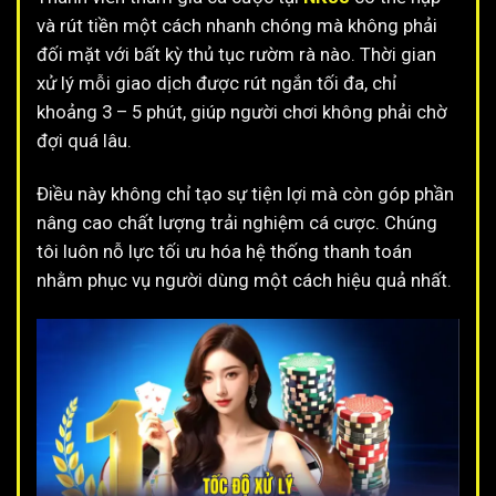
và rút tiền một cách nhanh chóng mà không phải
đối mặt với bất kỳ thủ tục rườm rà nào. Thời gian
xử lý mỗi giao dịch được rút ngắn tối đa, chỉ
khoảng 3 – 5 phút, giúp người chơi không phải chờ
đợi quá lâu.
Điều này không chỉ tạo sự tiện lợi mà còn góp phần
nâng cao chất lượng trải nghiệm cá cược. Chúng
tôi luôn nỗ lực tối ưu hóa hệ thống thanh toán
nhằm phục vụ người dùng một cách hiệu quả nhất.