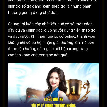
nên thử. Tại đây, bet thủ có thể tham gia nhiều loại
hình xổ số đa dạng, kèm theo đó là những phần
thưởng giá trị đang chờ đón.
Chúng tôi luôn cập nhật kết quả xổ số một cách
đầy đủ và chính xác, giúp người dùng tiện theo dõi
và đặt cược. Khi tham gia xổ số online, thành viên
không chỉ có cơ hội nhận giải thưởng lớn mà còn
được tận hưởng cảm giác hồi hộp trong từng
khoảnh khắc chờ công bố kết quả.