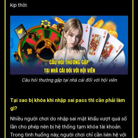
kịp thời.
Câu hỏi thường gặp tại nhà cái đối với hội viên
Tại sao bị khóa khi nhập sai pass thì cần phải làm
gì?
Nhiều người chơi do nhập sai mật khẩu vượt quá số
lần cho phép nên bị hệ thống tạm khóa tài khoản.
Trong tình huống này, người chơi chỉ cần liên hệ với