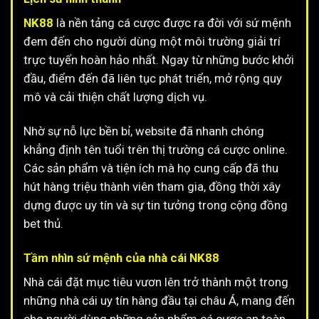
NK88
là nền tảng cá cược được ra đời với sứ mệnh
đem đến cho người dùng một môi trường giải trí
trực tuyến hoàn hảo nhất. Ngay từ những bước khởi
đầu, điểm đến đã liên tục phát triển, mở rộng quy
mô và cải thiện chất lượng dịch vụ.
Nhờ sự nỗ lực bền bỉ, website đã nhanh chóng
khẳng định tên tuổi trên thị trường cá cược online.
Các sản phẩm và tiện ích mà họ cung cấp đã thu
hút hàng triệu thành viên tham gia, đồng thời xây
dựng được uy tín và sự tin tưởng trong cộng đồng
bet thủ.
Tầm nhìn sứ mệnh của nhà cái NK88
Nhà cái đặt mục tiêu vươn lên trở thành một trong
những nhà cái uy tín hàng đầu tại châu Á, mang đến
cho người dùng những sản phẩm cá cược an toàn