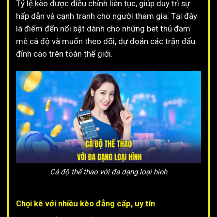
Tỷ lệ kèo được điều chỉnh liên tục, giúp duy trì sự
hấp dẫn và cạnh tranh cho người tham gia. Tại đây
là điểm đến nổi bật dành cho những bet thủ đam
mê cá độ và muốn theo dõi, dự đoán các trận đấu
đỉnh cao trên toàn thế giới.
Cá độ thể thao với đa dạng loại hình
Chọi kê với nhiều kèo đẳng cấp, uy tín