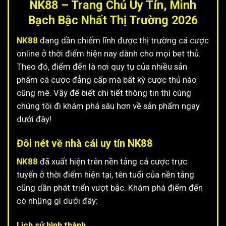
NK88 – Trang Chủ Uy Tín, Minh
Bạch Bậc Nhất Thị Trường 2026
NK88
đang dần chiếm lĩnh được thị trường cá cược
online ở thời điểm hiện nay dành cho mọi bet thủ.
Theo đó, điểm đến là nơi quy tụ của nhiều sản
phẩm cá cược đẳng cấp mà bất kỳ cược thủ nào
cũng mê. Vậy để biết chi tiết thông tin thì cùng
chúng tôi đi khám phá sâu hơn về sản phẩm ngay
dưới đây!
Đôi nét về nhà cái uy tín NK88
NK88
đã xuất hiện trên nền tảng cá cược trực
tuyến ở thời điểm hiện tại, tên tuổi của nền tảng
cũng dần phát triển vượt bậc. Khám phá điểm đến
có những gì dưới đây:
Lịch sử hình thành