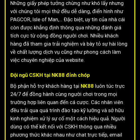
Những giấy phép tưởng chừng như khó lấy nhưng
với chúng tôi mọi thứ đều dễ dàng, điển hình như
PAGCOR, Isle of Man,… Đặc biệt, uy tín của nhà cái
còn được khẳng định thông qua những đánh giá
tích cực từ cộng đồng người chơi. Nhiều khách
hàng đã tham gia trải nghiệm và bày tỏ sự hài lòng
về chất lượng dịch vụ cũng như phong cách làm
việc chuyên nghiệp của website.
Đội ngũ CSKH tại NK88 đỉnh chóp
Bộ phận hỗ trợ khách hàng tại
NK88
luôn túc trực
24/7 để đồng hành cùng người chơi trong mọi
trường hợp liên quan đến cá cược. Các nhân viên
đều trải qua quá trình đào tạo kỹ lưỡng và sở hữu
kinh nghiệm xử lý sự cố một cách hiệu quả. Người
dùng có thể kết nối với CSKH thông qua nhiều
phương thức khác nhau như chat trực tiếp, email