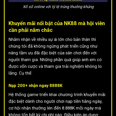
Xổ số online với tỷ lệ trúng thưởng khủng
Khuyến mãi nổi bật của NK88 mà hội viên
cần phải nắm chắc
Nhằm nhận về nhiều sự ái lớn cho bản thân thì
chúng tôi đã không ngừng phát triển cũng như
nâng tầm ưu đãi đặc biệt của sân chơi đến với
người tham gia. Những phần quà giúp anh em có
được vốn cược và tham gia trải nghiệm không lo
lắng. Cụ thể:
Nạp 200+ nhận ngay 8888K
Hệ thống game triển khai chương trình khuyến mãi
đặc biệt dành cho người chơi nạp tiền hằng ngày,
cơ hội nhận thưởng lên đến 8.888K mỗi ngày mà
không tốn bất kỳ chi phí nào. Điều kiện áp dụng: