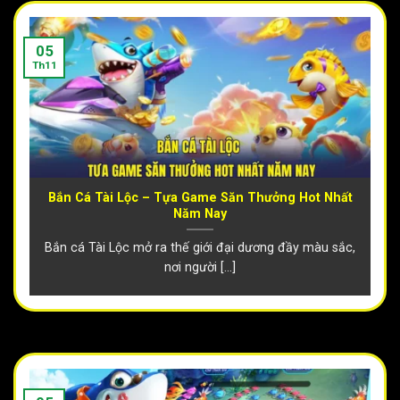
05
Th11
Bắn Cá Tài Lộc – Tựa Game Săn Thưởng Hot Nhất
Năm Nay
Bắn cá Tài Lộc mở ra thế giới đại dương đầy màu sắc,
nơi người [...]