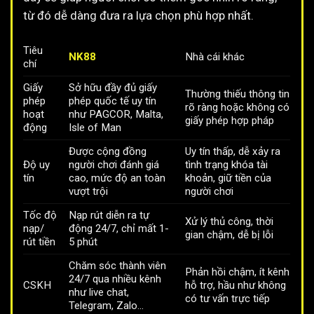
từ đó dễ dàng đưa ra lựa chọn phù hợp nhất.
Tiêu
NK88
Nhà cái khác
chí
Giấy
Sở hữu đầy đủ giấy
Thường thiếu thông tin
phép
phép quốc tế uy tín
rõ ràng hoặc không có
hoạt
như PAGCOR, Malta,
giấy phép hợp pháp
động
Isle of Man
Được cộng đồng
Uy tín thấp, dễ xảy ra
Độ uy
người chơi đánh giá
tình trạng khóa tài
tín
cao, mức độ an toàn
khoản, giữ tiền của
vượt trội
người chơi
Tốc độ
Nạp rút diễn ra tự
Xử lý thủ công, thời
nạp/
động 24/7, chỉ mất 1-
gian chậm, dễ bị lỗi
rút tiền
5 phút
Chăm sóc thành viên
Phản hồi chậm, ít kênh
24/7 qua nhiều kênh
CSKH
hỗ trợ, hầu như không
như live chat,
có tư vấn trực tiếp
Telegram, Zalo…