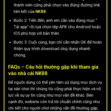
thành viên cũng phải chọn vào đúng đường link
liên kết của
NK88
.
Bước 2: Tiến đến, anh em cần vào đúng mục “
Tải app” rồi lựa chọn tệp APK cho Android hoặc
IOS phù hợp với bản thân.
Bước 3: Cuối cùng, bạn chỉ cần nhấn OK để hoàn
thiện quy trình download ứng dụng nhanh
chóng.
FAQs – Câu hỏi thường gặp khi tham gia
vào nhà cái NK88
Để người dùng có thể yên tâm sử dụng mọi dịch vụ
tại sân chơi thì chúng tôi cũng phải thực hiện và nỗ
lực về sự uy tín cũng như mọi vấn đề khác. Bên
cạnh đó, website còn trả lời chuẩn chỉnh cũng như
chi tiết cho người chơi những vấn đề thường gặp,