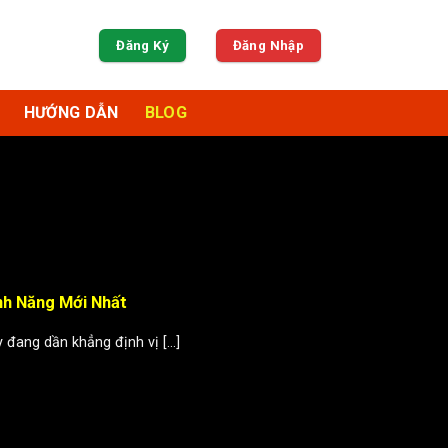
Đăng Ký
Đăng Nhập
HƯỚNG DẪN
BLOG
nh Năng Mới Nhất
đang dần khẳng định vị [...]