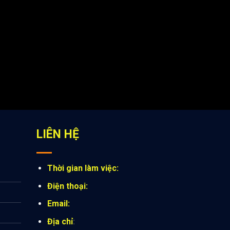
LIÊN HỆ
Thời gian làm việc:
Điện thoại:
Email:
Địa chỉ
: