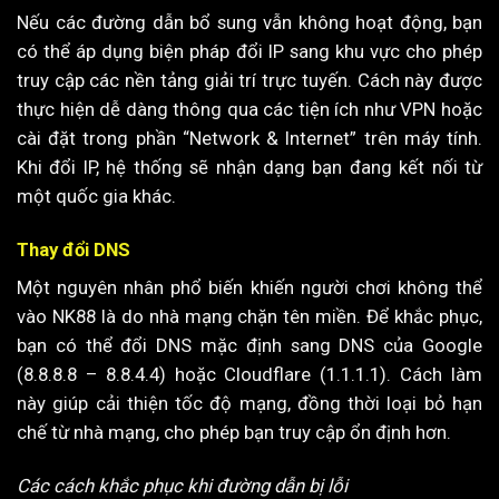
Nếu các đường dẫn bổ sung vẫn không hoạt động, bạn
có thể áp dụng biện pháp đổi IP sang khu vực cho phép
truy cập các nền tảng giải trí trực tuyến. Cách này được
thực hiện dễ dàng thông qua các tiện ích như VPN hoặc
cài đặt trong phần “Network & Internet” trên máy tính.
Khi đổi IP, hệ thống sẽ nhận dạng bạn đang kết nối từ
một quốc gia khác.
Thay đổi DNS
Một nguyên nhân phổ biến khiến người chơi không thể
vào NK88 là do nhà mạng chặn tên miền. Để khắc phục,
bạn có thể đổi DNS mặc định sang DNS của Google
(8.8.8.8 – 8.8.4.4) hoặc Cloudflare (1.1.1.1). Cách làm
này giúp cải thiện tốc độ mạng, đồng thời loại bỏ hạn
chế từ nhà mạng, cho phép bạn truy cập ổn định hơn.
Các cách khắc phục khi đường dẫn bị lỗi