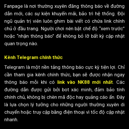
Fanpage là nơi thường xuyên đăng thông báo về đường
dẫn mới, các sự kiện khuyến mãi, bảo trì hệ thống. Đội
ngũ quản trị viên luôn ghim bài viết có chứa link chính
chủ ở đầu trang. Người chơi nên bật chế độ “xem trước”
hoặc “nhận thông báo” để không bỏ lỡ bất kỳ cập nhật
quan trọng nào.
Kênh Telegram chính thức
Telegram là một nền tảng thông báo cực kỳ tiện lợi. Chỉ
cần tham gia kênh chính thức, bạn sẽ được nhận ngay
thông báo mỗi khi có
link vào NK88 mới nhất
. Các
đường dẫn được gửi bởi bot xác minh, đảm bảo tính
chính chủ, không bị chèn mã độc hay quảng cáo ẩn. Đây
là lựa chọn lý tưởng cho những người thường xuyên di
chuyển hoặc truy cập bằng điện thoại vì tốc độ cập nhật
nhanh.