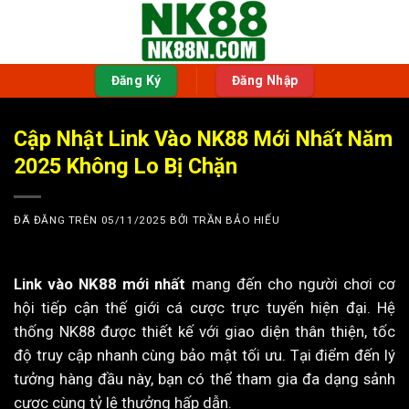
Chuyển
đến
nội
Đăng Ký
Đăng Nhập
dung
Cập Nhật Link Vào NK88 Mới Nhất Năm
2025 Không Lo Bị Chặn
ĐÃ ĐĂNG TRÊN
05/11/2025
BỞI
TRẦN BẢO HIẾU
Link vào NK88 mới nhất
mang đến cho người chơi cơ
hội tiếp cận thế giới cá cược trực tuyến hiện đại. Hệ
thống NK88 được thiết kế với giao diện thân thiện, tốc
độ truy cập nhanh cùng bảo mật tối ưu. Tại điểm đến lý
tưởng hàng đầu này, bạn có thể tham gia đa dạng sảnh
cược cùng tỷ lệ thưởng hấp dẫn.