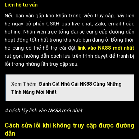
Liên hệ tư vấn
Nếu bạn vẫn gặp khó khăn trong việc truy cập, hãy liên
hệ ngay bộ phận CSKH qua live chat, Zalo, email hoặc
hotline. Nhân viên trực tổng đài sẽ cung cấp đường dẫn
hoạt động tốt nhất trong khu vực bạn đang ở. Đồng thời,
họ cũng có thể hỗ trợ cài đặt
link vào NK88 mới nhất
rút gọn, hướng dẫn cách lưu trên trình duyệt để tránh bị
lỗi trong những lần truy cập sau.
Xem Thêm
Đánh Giá Nhà Cái NK88 Cùng Những
Tính Năng Mới Nhất
4 cách lấy link vào NK88 mới nhất
Cách sửa lỗi khi không truy cập được đường
dẫn