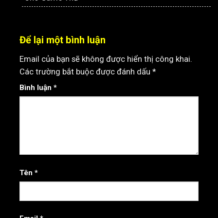
Để lại một bình luận
Email của bạn sẽ không được hiển thị công khai.
Các trường bắt buộc được đánh dấu
*
Bình luận
*
Tên
*