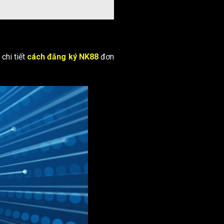
chi tiết
cách đăng ký NK88
đơn