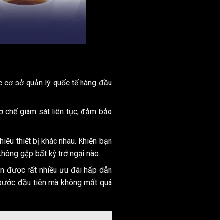
 cơ sở quản lý quốc tế hàng đầu
ơ chế giám sát liên tục, đảm bảo
nhiều thiết bị khác nhau. Khiến bạn
ông gặp bất kỳ trở ngại nào.
ận được rất nhiều ưu đãi hấp dẫn
ừ bước đầu tiên mà không mất quá