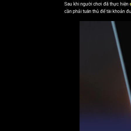
Sau khi người chơi đã thực hiện
c
cần phải tuân thủ để tài khoản đ