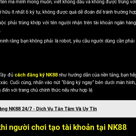
tên mà mình mong muốn, viết không dấu và không được trùng với h
 hữu ít nhất 6 ký tự, không được quá dễ đoán để tránh trường hợp 
ộc phải trùng khớp với tên người nhận trên tài khoản ngân hàn
.
minh rằng bạn không phải là robot, yêu cầu người dùng cần phả
 đầy đủ
cách đăng ký NK88
như hướng dẫn của nền tảng, bạn hãy 
xác. Cuối cùng, nhấn vào nút “Đăng ký ngay” bên dưới màn hình, 
đến với trang chủ chính thức nếu như hợp lệ.
àng NK88 24/7 - Dịch Vụ Tận Tâm Và Uy Tín
khi người chơi tạo tài khoản tại NK88