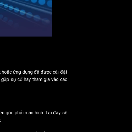
yệt hoặc ứng dụng đã được cài đặt
p gặp sự cố hay tham gia vào các
ên góc phải màn hình. Tại đây sẽ
: