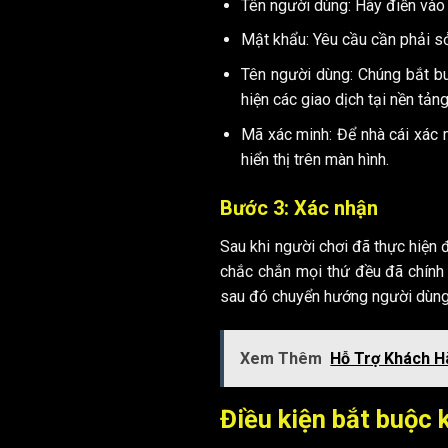
Tên người dùng: Hãy điền vào 
Mật khẩu: Yêu cầu cần phải sở
Tên người dùng: Chúng bắt bu
hiện các giao dịch tại nền tảng
Mã xác minh: Để nhà cái xác 
hiển thị trên màn hình.
Bước 3: Xác nhận
Sau khi người chơi đã thực hiện
chắc chắn mọi thứ đều đã chính 
sau đó chuyển hướng người dùng 
Xem Thêm
Hỗ Trợ Khách H
Điều kiện bắt buộc 