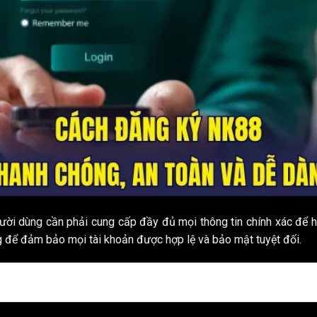
ời dùng cần phải cung cấp đầy đủ mọi thông tin chính xác để h
 để đảm bảo mọi tài khoản được hợp lệ và bảo mật tuyệt đối.