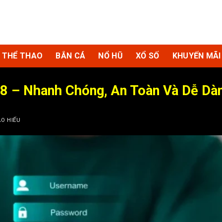
THỂ THAO
BẮN CÁ
NỔ HŨ
XỔ SỐ
KHUYẾN MÃI
8 – Nhanh Chóng, An Toàn Và Dễ Dà
ẢO HIẾU