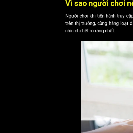
Vì sao người chơi 
Người chơi khi tiến hành truy cậ
trên thị trường, cùng hàng loạt
nhìn chi tiết rõ ràng nhất: