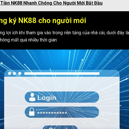
Tiền NK88 Nhanh Chóng Cho Người Mới Bắt Đầu
ng ký NK88 cho người mới
lợi ích khi tham gia vào trong nền tảng của nhà cái, dưới đây là 
hông mất quá nhiều thời gian: