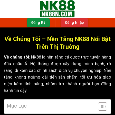
Chuyển
đến
nội
Đăng Ký
Đăng Nhập
dung
Về Chúng Tôi – Nền Tảng NK88 Nổi Bật
Trên Thị Trường
Về chúng tôi
: NK88 là nền tảng cá cược trực tuyến hàng
đầu châu Á. Hệ thống được xây dựng minh bạch, rõ
ràng, đi kèm các chính sách dịch vụ chuyên nghiệp. Nền
tảng không ngừng cải tiến sản phẩm, tối ưu hóa giao
diện kèm tính năng, nhằm trở thành người bạn đồng
hành tin cậy.
Mục Lục