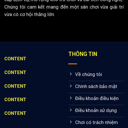
Chúng tôi cam kết mang đến một sân chơi vừa giải trí
vừa có cơ hội thắng lớn.
THÔNG TIN
CONTENT
CONTENT
Về chúng tôi
CONTENT
Chính sách bảo mật
Điều khoản điều kiện
CONTENT
Điều khoản sử dụng
CONTENT
Chơi có trách nhiệm