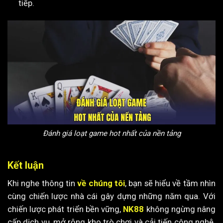
tiếp.
Đánh giá loạt game hot nhất của nền tảng
Kết luận
Khi nghe thông tin
về chúng tôi
, bạn sẽ hiểu về tầm nhìn
cùng chiến lược nhà cái gây dựng những năm qua. Với
chiến lược phát triển bền vững,
NK88
không ngừng nâng
cấp dịch vụ, mở rộng kho trò chơi và cải tiến công nghệ.