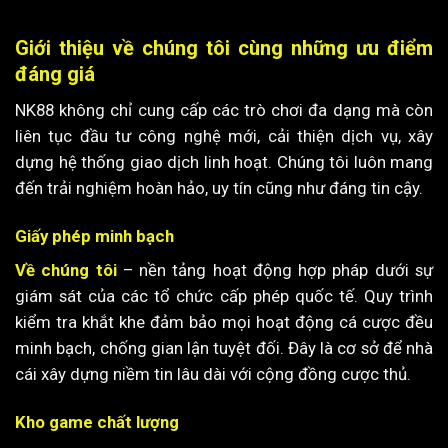
Giới thiệu về chúng tôi cùng những ưu điểm
đáng giá
NK88 không chỉ cung cấp các trò chơi đa dạng mà còn
liên tục đầu tư công nghệ mới, cải thiện dịch vụ, xây
dựng hệ thống giao dịch linh hoạt. Chúng tôi luôn mang
đến trải nghiệm hoàn hảo, uy tín cũng như đáng tin cậy.
Giấy phép minh bạch
Về chúng tôi
– nền tảng hoạt động hợp pháp dưới sự
giám sát của các tổ chức cấp phép quốc tế. Quy trình
kiểm tra khắt khe đảm bảo mọi hoạt động cá cược đều
minh bạch, chống gian lận tuyệt đối. Đây là cơ sở để nhà
cái xây dựng niềm tin lâu dài với cộng đồng cược thủ.
Kho game chất lượng