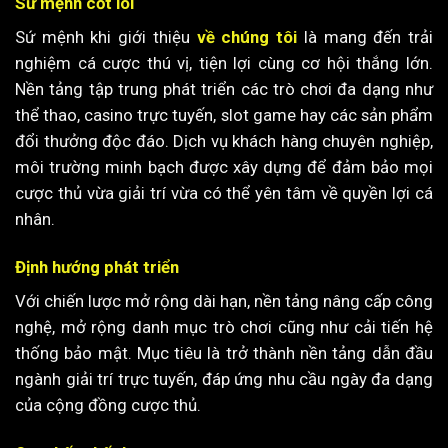
Sứ mệnh cốt lõi
Sứ mệnh khi giới thiệu
về chúng tôi
là mang đến trải
nghiệm cá cược thú vị, tiện lợi cùng cơ hội thắng lớn.
Nền tảng tập trung phát triển các trò chơi đa dạng như
thể thao, casino trực tuyến, slot game hay các sản phẩm
đổi thưởng độc đáo. Dịch vụ khách hàng chuyên nghiệp,
môi trường minh bạch được xây dựng để đảm bảo mọi
cược thủ vừa giải trí vừa có thể yên tâm về quyền lợi cá
nhân.
Định hướng phát triển
Với chiến lược mở rộng dài hạn, nền tảng nâng cấp công
nghệ, mở rộng danh mục trò chơi cũng như cải tiến hệ
thống bảo mật. Mục tiêu là trở thành nền tảng dẫn đầu
ngành giải trí trực tuyến, đáp ứng nhu cầu ngày đa dạng
của cộng đồng cược thủ.